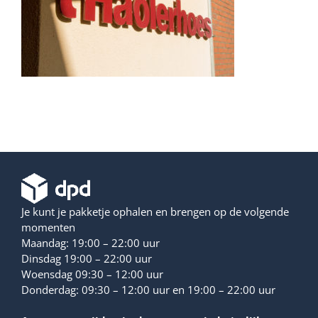
Je kunt je pakketje ophalen en brengen op de volgende
momenten
Maandag: 19:00 – 22:00 uur
Dinsdag 19:00 – 22:00 uur
Woensdag 09:30 – 12:00 uur
Donderdag: 09:30 – 12:00 uur en 19:00 – 22:00 uur