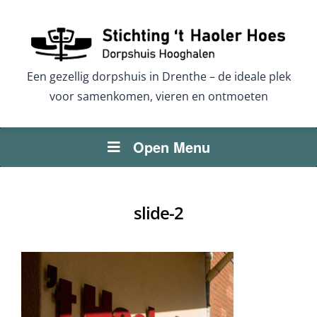
Een gezellig dorpshuis in Drenthe – de ideale plek
voor samenkomen, vieren en ontmoeten
Open Menu
slide-2